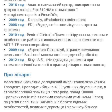
2016 год
- Аванто навчальний центр, «використання
діодного лазера Fox 810НМ в стоматології
фотодінамотерапія з EmunDO»;
2009 год
- Dentsply, «Endodontic conference»;
2008 год
- FDI, «Ендодонтіческое лікування крок за
кроком» ;
2010 год
- Pentrol Clinical, «Прямое вініруванння, техника и
особенности работы с инновационным нано композитор
ARTISITE nano composite»;
2009 год
- «Espertise» Пета клуб, «трансформування
реальності. Ваші нові можливості в щоденній роботі »;
2012 год
- Бічун А.Б., «Невідкладна допомога при
стоматологічної патології в практиці лікаря-стоматолога»;
Про лікаря:
Валентина Василівна досвідчений лікар і головлікар клініки
Евродент. Проводить більше 4000 успішних лікувань в рік, в
стоматологічній практиці з 1992 року, понад 100000
щасливих пацієнтів з новими красивими усмішками. Серед
пацієнтів Валентини Василівни є багато відомих
особистостей, великих підприємців і зірок шоу-бізнесу.