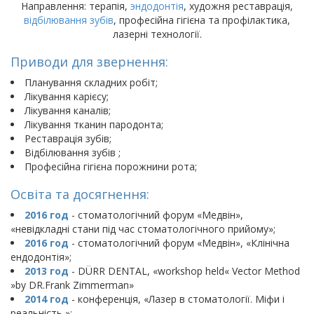
Направлення: терапія,
эндодонтія
, художня реставрація,
відбілювання зубів
, професійна гігієна та профілактика,
лазерні технології.
Приводи для звернення:
Планування складних робіт;
Лікування карієсу;
Лікування каналів;
Лікування тканин пародонта;
Реставрація зубів;
Відбілювання зубів ;
Професійна гігієна порожнини рота;
Освіта та досягнення:
2016 год
- стоматологічний форум «Медвін»,
«невідкладні стани під час стоматологічного прийому»;
2016 год
- стоматологічний форум «Медвін», «Клінічна
ендодонтія»;
2013 год
- DÜRR DENTAL, «workshop held« Vector Method
»by DR.Frank Zimmerman»
2014 год
- конференція, «Лазер в стоматології. Міфи і
реальність »;